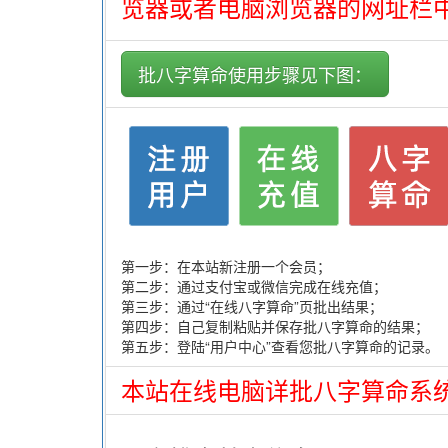
览器或者电脑浏览器的网址栏
批八字算命使用步骤见下图：
第一步：在本站新注册一个会员；
第二步：通过支付宝或微信完成在线充值；
第三步：通过“在线八字算命”页批出结果；
第四步：自己复制粘贴并保存批八字算命的结果；
第五步：登陆“用户中心”查看您批八字算命的记录。
本站在线电脑详批八字算命系