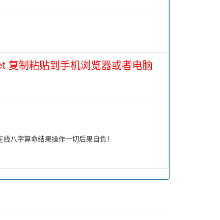
5.net 复制粘贴到手机浏览器或者电脑
在线八字算命结果操作一切后果自负！
。