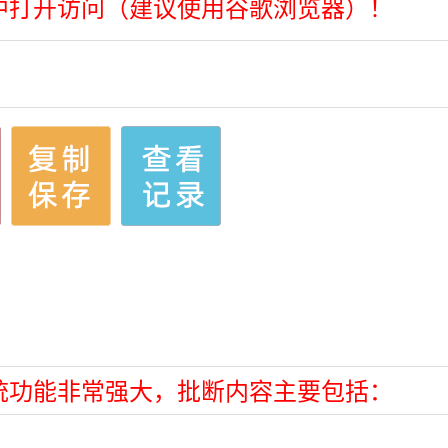
中打开访问（建议使用谷歌浏览器）！
统功能非常强大，批断内容主要包括：